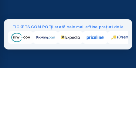
TICKETS.COM.RO îți arată cele mai ieftine prețuri de la
Acasă
/
Destinații
/
Asia
/
Thailanda
37%
21M+
💰
🔍
economisește în medie cu
căutări în aceast
TICKETS.COM.RO
De încredere la nivel
vs. cumpărarea directă
Cât Costă Zborurile spre