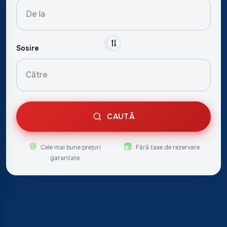
Sosire
CAUTĂ
Cele mai bune prețuri
Fără taxe de rezervare
garantate