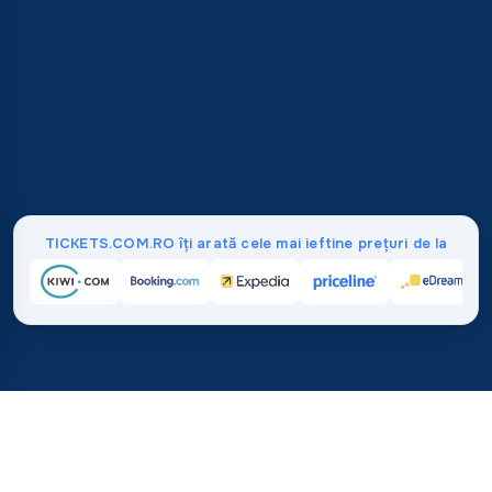
TICKETS.COM.RO îți arată cele mai ieftine prețuri de la
Acasă
/
Destinații
/
Europa
/
Bosnia și Herțegovina
37%